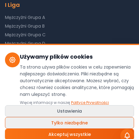
I Liga
Mężczyźni Grupa A
Mężczyźni Grupa B
Mężczyźni Grupa C
Mężczyźni Grupa D
Kobiety Grupa A
Używamy plików cookies
Kobiety Grupa B
Ta strona używa plików cookies w celu zapewnienia
Kobiety Grupa C
najlepszego doświadczenia. Pliki niezbędne są
automatycznie akceptowane. Możesz wybrać, czy
chcesz również cookies analityczne, które pomagają
nam ulepszyć stronę.
©
2026
Pilkareczna.com. Wszystkie prawa
Więcej informacji w naszej
Polityce Prywatności
zastrzeżone.
Ustawienia
Dane z oficjalnego API ZPRP
Polityka Prywatności
•
Ustawienia Cookies
Tylko niezbędne
Wykonanie:
WDesign
&
Codexo
/
Ludyga.com.pl
Akceptuj wszystkie