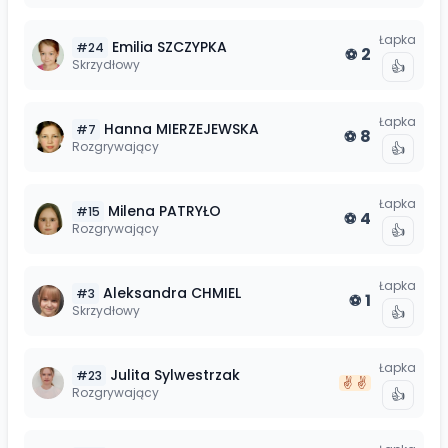
Łapka
Emilia
SZCZYPKA
#
24
2
⚽
Skrzydłowy
👍
Łapka
Hanna
MIERZEJEWSKA
#
7
8
⚽
Rozgrywający
👍
Łapka
Milena
PATRYŁO
#
15
4
⚽
Rozgrywający
👍
Łapka
Aleksandra
CHMIEL
#
3
1
⚽
Skrzydłowy
👍
Łapka
Julita
Sylwestrzak
#
23
✌️
✌️
Rozgrywający
👍