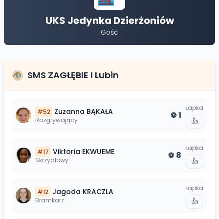
UKS Jedynka Dzierżoniów
Gość
SMS ZAGŁĘBIE I Lubin
Łapka
Zuzanna
BĄKAŁA
#
52
1
⚽
Rozgrywający
👍
Łapka
Viktoria
EKWUEME
#
17
8
⚽
Skrzydłowy
👍
Łapka
Jagoda
KRACZLA
#
12
Bramkarz
👍