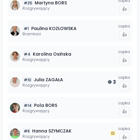
Łapka
Martyna
BORS
#
25
Rozgrywający
👍
Łapka
Paulina
KOZŁOWSKA
#
1
Bramkarz
👍
Łapka
Karolina
Osińska
#
4
Rozgrywający
👍
Łapka
Julia
ZAGAŁA
#
10
3
⚽
Rozgrywający
👍
Łapka
Pola
BORS
#
14
Rozgrywający
👍
Łapka
Hanna
SZYMCZAK
#
8
🟨
Rozgrywający
👍