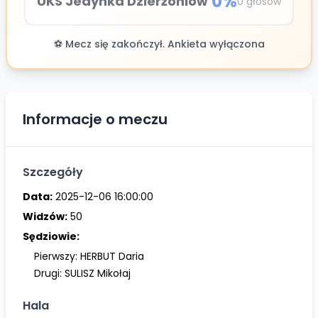
0
%
UKS Jedynka Dzierżoniów
0
głosów
⚽ Mecz się zakończył. Ankieta wyłączona
Informacje o meczu
Szczegóły
Data:
2025-12-06 16:00:00
Widzów:
50
Sędziowie:
Pierwszy:
HERBUT Daria
Drugi:
SULISZ Mikołaj
Hala