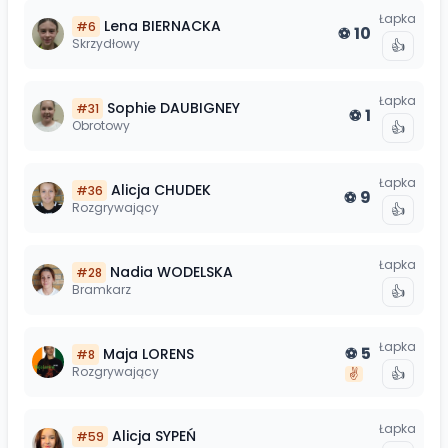
Łapka
Lena
BIERNACKA
#
6
10
⚽
Skrzydłowy
👍
Łapka
Sophie
DAUBIGNEY
#
31
1
⚽
Obrotowy
👍
Łapka
Alicja
CHUDEK
#
36
9
⚽
Rozgrywający
👍
Łapka
Nadia
WODELSKA
#
28
Bramkarz
👍
Łapka
5
Maja
LORENS
⚽
#
8
Rozgrywający
👍
✌️
Łapka
Alicja
SYPEŃ
#
59