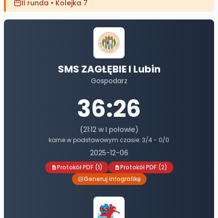
II runda
•
Kolejka 7
SMS ZAGŁĘBIE I Lubin
Gospodarz
36
:
26
(
21
:
12
w I połowie)
karne w podstawowym czasie:
3
/
4
-
0
/
0
2025-12-06
Protokół PDF
(1)
Protokół PDF
(2)
Generuj infografikę