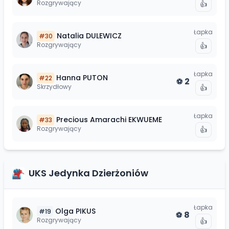
Rozgrywający
👍
Łapka
Natalia
DULEWICZ
#
30
Rozgrywający
👍
Łapka
Hanna
PUTON
#
22
2
⚽
Skrzydłowy
👍
Łapka
Precious Amarachi
EKWUEME
#
33
Rozgrywający
👍
UKS Jedynka Dzierżoniów
Łapka
Olga
PIKUS
#
19
8
⚽
Rozgrywający
👍