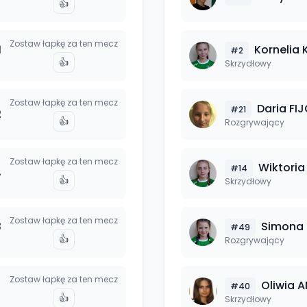
👍
Zostaw łapkę za ten mecz
1
Kornelia
#
2
👍
Skrzydłowy
Zostaw łapkę za ten mecz
Daria
FIJ
#
21
2
👍
Rozgrywający
Zostaw łapkę za ten mecz
Wiktoria
#
14
4
👍
Skrzydłowy
Zostaw łapkę za ten mecz
3
Simona
#
49
👍
Rozgrywający
Zostaw łapkę za ten mecz
Oliwia
A
#
40
👍
Skrzydłowy