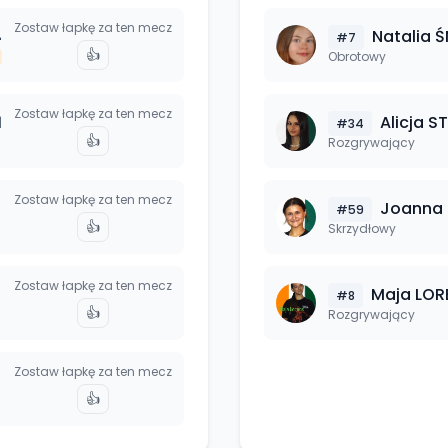
Zostaw łapkę za ten mecz
4
Natalia
Ś
#
7
👍
Obrotowy
Zostaw łapkę za ten mecz
1
Alicja
S
#
34
👍
Rozgrywający
Zostaw łapkę za ten mecz
Joanna
#
59
👍
Skrzydłowy
Zostaw łapkę za ten mecz
Maja
LOR
#
8
👍
Rozgrywający
Zostaw łapkę za ten mecz
👍