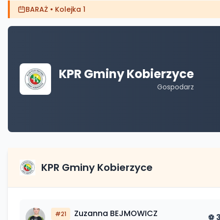
BARAŻ
•
Kolejka 1
KPR Gminy Kobierzyce
Gospodarz
KPR Gminy Kobierzyce
Zuzanna
BEJMOWICZ
#
21
⚽