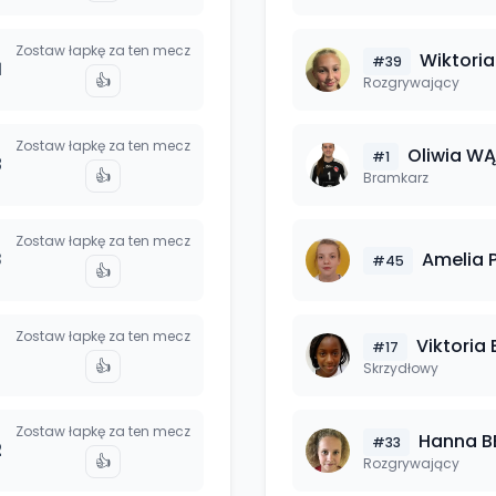
Zostaw łapkę za ten mecz
Wiktoria
#
39
1
👍
Rozgrywający
Zostaw łapkę za ten mecz
Oliwia
WĄ
#
1
3
👍
Bramkarz
Zostaw łapkę za ten mecz
8
Amelia
#
45
👍
Zostaw łapkę za ten mecz
Viktoria
#
17
👍
Skrzydłowy
Zostaw łapkę za ten mecz
Hanna
B
#
33
2
👍
Rozgrywający