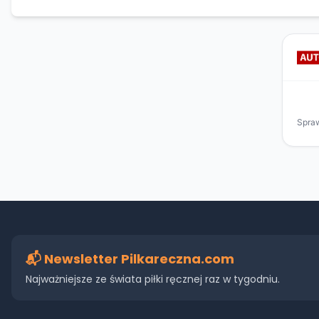
📬 Newsletter Pilkareczna.com
Najważniejsze ze świata piłki ręcznej raz w tygodniu.