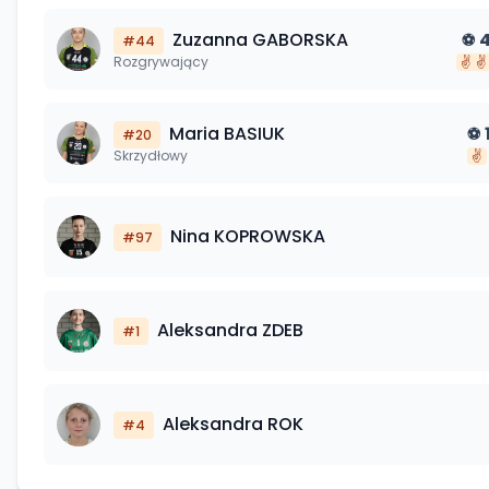
Zuzanna
GABORSKA
⚽
#
44
Rozgrywający
✌️
✌️
Maria
BASIUK
⚽
#
20
Skrzydłowy
✌️
Nina
KOPROWSKA
#
97
Aleksandra
ZDEB
#
1
Aleksandra
ROK
#
4