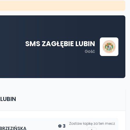
SMS ZAGŁĘBIE LUBIN
Gość
 LUBIN
Zostaw łapkę za ten mecz
3
⚽
BRZEZIŃSKA