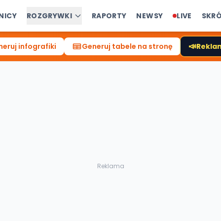
NICY
ROZGRYWKI
RAPORTY
NEWSY
LIVE
SKR
📣
eruj infografiki
Generuj tabele na stronę
Reklam
Reklama