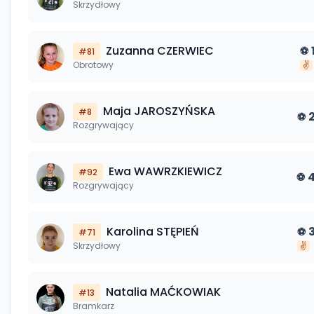
Skrzydłowy
Zuzanna
CZERWIEC
⚽
#
81
Obrotowy
✌️
Maja
JAROSZYŃSKA
#
8
⚽
Rozgrywający
Ewa
WAWRZKIEWICZ
#
92
⚽
Rozgrywający
Karolina
STĘPIEŃ
⚽
#
71
Skrzydłowy
✌️
Natalia
MAĆKOWIAK
#
13
Bramkarz