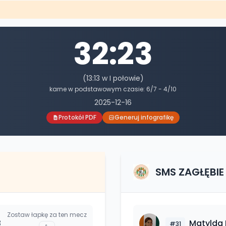
32
:
23
(
13
:
13
w I połowie)
karne w podstawowym czasie:
6
/
7
-
4
/
10
2025-12-16
Protokół PDF
Generuj infografikę
SMS ZAGŁĘBIE
Zostaw łapkę za ten mecz
3
Matylda
#
31