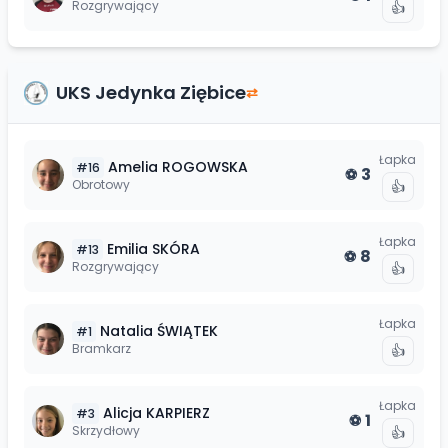
Rozgrywający
👍
UKS Jedynka Ziębice
⇄
Łapka
Amelia
ROGOWSKA
#
16
3
⚽
Obrotowy
👍
Łapka
Emilia
SKÓRA
#
13
8
⚽
Rozgrywający
👍
Łapka
Natalia
ŚWIĄTEK
#
1
Bramkarz
👍
Łapka
Alicja
KARPIERZ
#
3
1
⚽
Skrzydłowy
👍