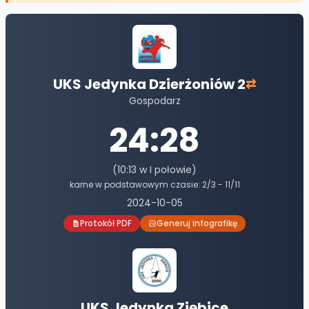
UKS Jedynka Dzierżoniów 2
⇄
Gospodarz
24
:
28
(
10
:
13
w I połowie)
karne w podstawowym czasie:
2
/
3
-
11
/
11
2024-10-05
Protokół PDF
Generuj infografikę
UKS Jedynka Ziębice