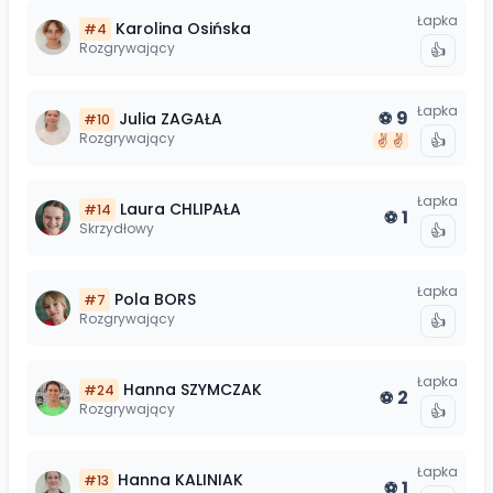
Łapka
Karolina
Osińska
#
4
Rozgrywający
👍
Łapka
9
Julia
ZAGAŁA
⚽
#
10
Rozgrywający
👍
✌️
✌️
Łapka
Laura
CHLIPAŁA
#
14
1
⚽
Skrzydłowy
👍
Łapka
Pola
BORS
#
7
Rozgrywający
👍
Łapka
Hanna
SZYMCZAK
#
24
2
⚽
Rozgrywający
👍
Łapka
Hanna
KALINIAK
#
13
1
⚽