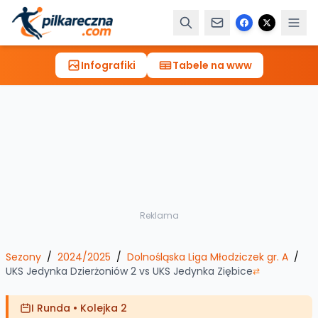
Infografiki
Tabele na www
Reklama
Sezony
/
2024/2025
/
Dolnośląska Liga Młodziczek gr. A
/
UKS Jedynka Dzierżoniów 2
vs
UKS Jedynka Ziębice
⇄
I Runda
•
Kolejka 2