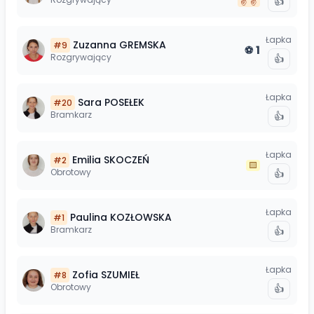
👍
✌️
✌️
Łapka
Zuzanna
GREMSKA
#
9
1
⚽
Rozgrywający
👍
Łapka
Sara
POSEŁEK
#
20
Bramkarz
👍
Łapka
Emilia
SKOCZEŃ
#
2
🟨
Obrotowy
👍
Łapka
Paulina
KOZŁOWSKA
#
1
Bramkarz
👍
Łapka
Zofia
SZUMIEŁ
#
8
Obrotowy
👍