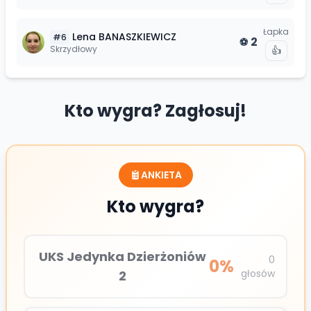
Łapka
Lena
BANASZKIEWICZ
#
6
2
⚽
Skrzydłowy
👍
Kto wygra? Zagłosuj!
ANKIETA
Kto wygra?
UKS Jedynka Dzierżoniów
0
0
%
głosów
2