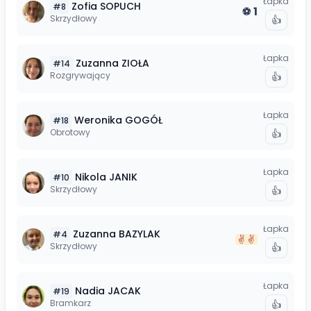
Łapka
Zofia
SOPUCH
#
8
1
⚽
Skrzydłowy
👍
Łapka
Zuzanna
ZIOŁA
#
14
Rozgrywający
👍
Łapka
Weronika
GOGÓŁ
#
18
Obrotowy
👍
Łapka
Nikola
JANIK
#
10
Skrzydłowy
👍
Łapka
Zuzanna
BAZYLAK
#
4
✌️
✌️
Skrzydłowy
👍
Łapka
Nadia
JACAK
#
19
Bramkarz
👍