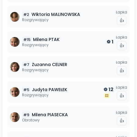
Łapka
Wiktoria
MALINOWSKA
#
2
Rozgrywający
👍
Łapka
Milena
PTAK
#
15
1
⚽
Rozgrywający
👍
Łapka
Zuzanna
CELNER
#
7
Rozgrywający
👍
Łapka
12
Judyta
PAWEŁEK
⚽
#
5
Rozgrywający
👍
🟨
Łapka
Milena
PIASECKA
#
9
Obrotowy
👍