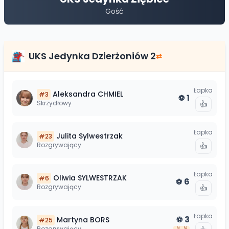
Gość
UKS Jedynka Dzierżoniów 2
⇄
Łapka
Aleksandra
CHMIEL
#
3
1
⚽
Skrzydłowy
👍
Łapka
Julita
Sylwestrzak
#
23
Rozgrywający
👍
Łapka
Oliwia
SYLWESTRZAK
#
6
6
⚽
Rozgrywający
👍
Łapka
3
Martyna
BORS
⚽
#
25
Rozgrywający