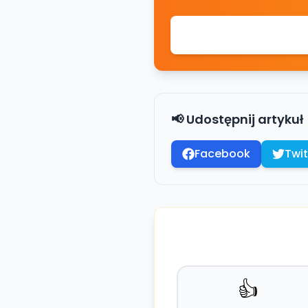
📢 Udostępnij artykuł
Facebook
Twit
👍