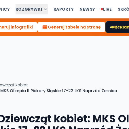
NICY
ROZGRYWKI
RAPORTY
NEWSY
LIVE
SKR
📣
eruj infografiki
Generuj tabele na stronę
Reklam
iewcząt kobiet
 MKS Olimpia II Piekary Śląskie 17-22 LKS Naprzód Żernica
Dziewcząt kobiet: MKS Ol