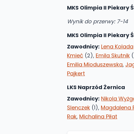
MKS Olimpia II Piekary 
Wynik do przerwy: 7-14
MKS Olimpia II Piekary Ś
Zawodnicy:
Lena Kolada
Kmieć
(2),
Emila Skutnik
(
Emilia Mioduszewska
,
Ja
Pajkert
LKS Naprzód Żernica
Zawodnicy:
Nikola Wyżg
Slenczek
(1),
Magdalena 
Rak
,
Michalina Piłat