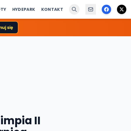
ÓTY
HYDEPARK
KONTAKT
uj się
impia II