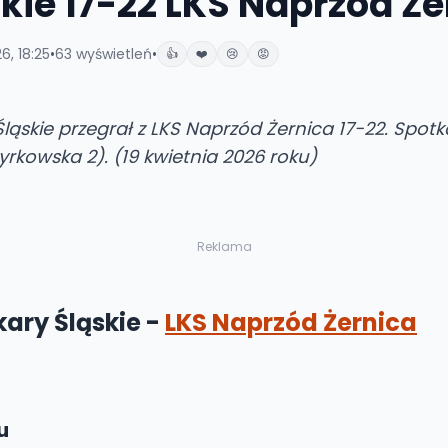
kie 17-22 LKS Naprzód Że
6, 18:25
•
63
wyświetleń
•
👍
❤️
😢
😡
 Śląskie przegrał z LKS Naprzód Żernica 17-22. Spo
yrkowska 2). (19 kwietnia 2026 roku)
Reklama
kary Śląskie -
LKS Naprzód Żernica
u