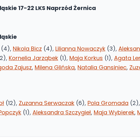
Śląskie 17-22 LKS Naprzód Żernica
ląskie
(4),
Nikola Bicz
(4),
Lilianna Nowaczyk
(3),
Aleksa
2),
Kornelia Jarząbek
(1),
Maja Korkus
(1),
Agata Le
goda Zajusz
,
Milena Glińska
,
Natalia Gansiniec
,
Zuz
oł
(12),
Zuzanna Serwaczak
(6),
Pola Gromada
(2)
Popczyk
(1),
Aleksandra Szczygieł
,
Maja Wybierek
,