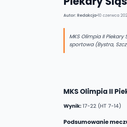
Piekary Śląs
Autor:
Redakcja
•
10 czerwca 202
MKS Olimpia II Piekary
sportowa (Bystra, Szcz
MKS Olimpia II Pie
Wynik:
17-22 (HT 7-14)
Podsumowanie mecz