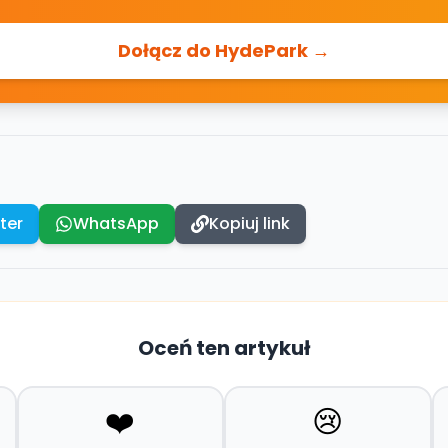
Dołącz do HydePark →
ter
WhatsApp
Kopiuj link
Oceń ten artykuł
❤️
😢