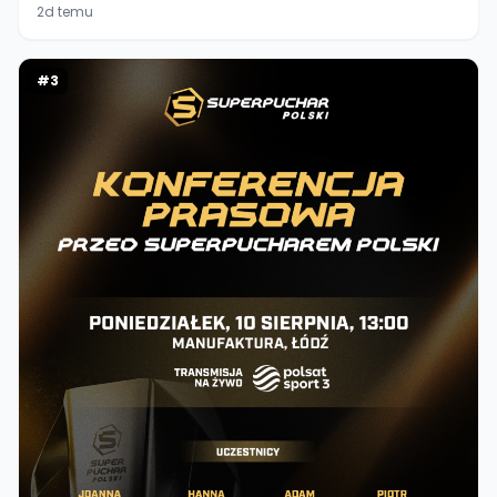
2d temu
#
3