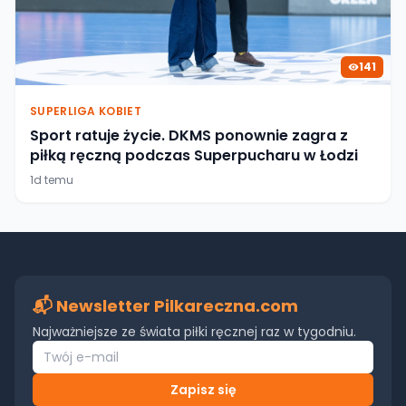
141
SUPERLIGA KOBIET
Sport ratuje życie. DKMS ponownie zagra z
piłką ręczną podczas Superpucharu w Łodzi
1d temu
📬 Newsletter Pilkareczna.com
Najważniejsze ze świata piłki ręcznej raz w tygodniu.
Zapisz się