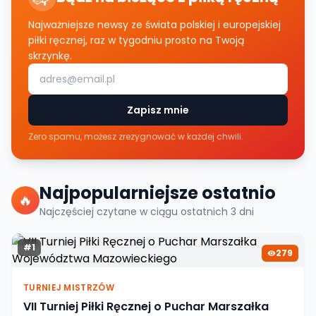
Najważniejsze newsy ze świata polskiej i europejskiej
piłki ręcznej, raz w tygodniu prosto na Twoją
skrzynkę.
Zapisz mnie
Zero spamu, możesz zrezygnować w każdej chwili.
Najpopularniejsze ostatnio
🔥
Najczęściej czytane w ciągu ostatnich
3
dni
#
1
279
TURNIEJ MISTRZÓW
VII Turniej Piłki Ręcznej o Puchar Marszałka