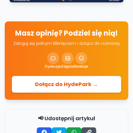
Masz opinię? Podziel się nią!
Zaloguj się jednym kliknięciem i dołącz do rozmowy
Dyskusje
Zdjęcia
Reakcje
Dołącz do HydePark →
📢 Udostępnij artykuł