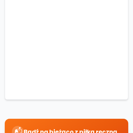
📬
Bądź na bieżąco z piłką ręczną