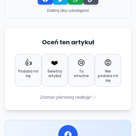
Dotknij aby udostępnić
Oceń ten artykuł
👍
❤️
😢
😡
Podoba mi
Świetny
To
Nie
się
artykuł
smutne
podoba mi
się
Zostaw pierwszą reakcję! ✨