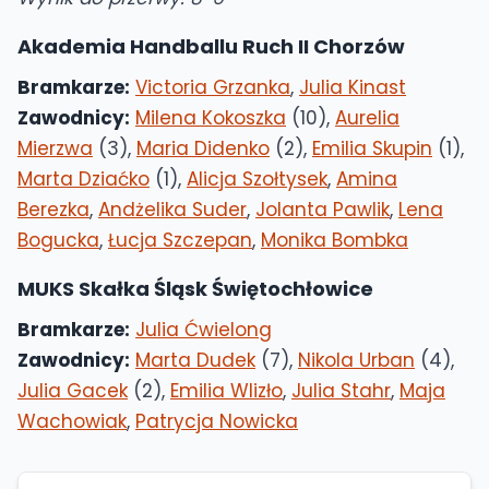
Akademia Handballu Ruch II Chorzów
Bramkarze:
Victoria Grzanka
,
Julia Kinast
Zawodnicy:
Milena Kokoszka
(10),
Aurelia
Mierzwa
(3),
Maria Didenko
(2),
Emilia Skupin
(1),
Marta Dziaćko
(1),
Alicja Szołtysek
,
Amina
Berezka
,
Andżelika Suder
,
Jolanta Pawlik
,
Lena
Bogucka
,
Łucja Szczepan
,
Monika Bombka
MUKS Skałka Śląsk Świętochłowice
Bramkarze:
Julia Ćwielong
Zawodnicy:
Marta Dudek
(7),
Nikola Urban
(4),
Julia Gacek
(2),
Emilia Wlizło
,
Julia Stahr
,
Maja
Wachowiak
,
Patrycja Nowicka