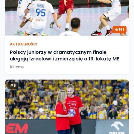
141
AKTUALNOŚCI
Polscy juniorzy w dramatycznym finale
ulegają Izraelowi i zmierzą się o 13. lokatę ME
1d temu
#
5