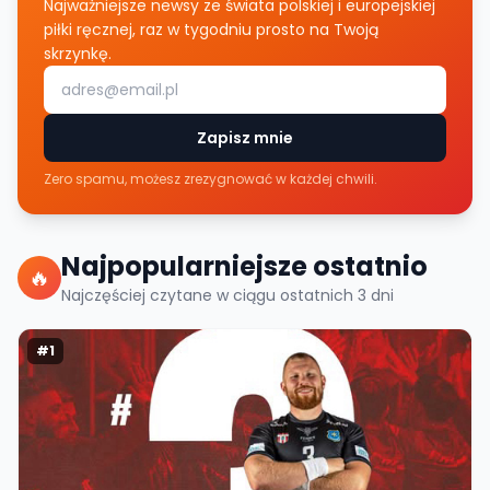
Najważniejsze newsy ze świata polskiej i europejskiej
piłki ręcznej, raz w tygodniu prosto na Twoją
skrzynkę.
Zapisz mnie
Zero spamu, możesz zrezygnować w każdej chwili.
Najpopularniejsze ostatnio
🔥
Najczęściej czytane w ciągu ostatnich
3
dni
#
1