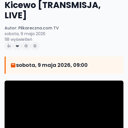
Kicewo [TRANSMISJA,
LIVE]
Autor:
Pilkareczna.com TV
sobota, 9 maja 2026
118
wyświetleń
👍
❤️
😢
😡
sobota, 9 maja 2026, 09:00