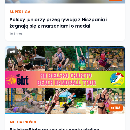
SUPERLIGA
Polscy juniorzy przegrywają z Hiszpanią i
żegnają się z marzeniami o medal
1d temu
#
5
188
AKTUALNOŚCI
Bielsko-Biała po raz dwunasty stolicą