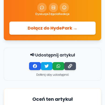
Dyskusje
Zdjęcia
Reakcje
Dołącz do HydePark →
📢 Udostępnij artykuł
Dotknij aby udostępnić
Oceń ten artykuł