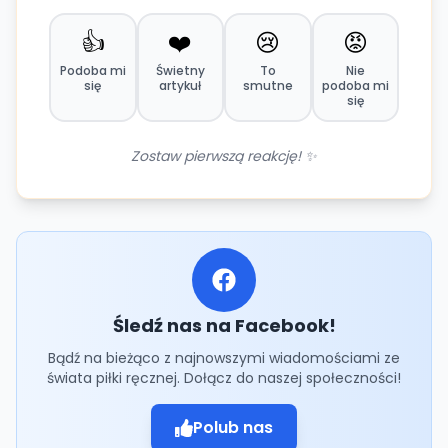
👍
❤️
😢
😡
Podoba mi
Świetny
To
Nie
się
artykuł
smutne
podoba mi
się
Zostaw pierwszą reakcję! ✨
Śledź nas na Facebook!
Bądź na bieżąco z najnowszymi wiadomościami ze
świata piłki ręcznej. Dołącz do naszej społeczności!
Polub nas