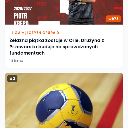
973
I LIGA MĘŻCZYZN GRUPA D
Żelazna piątka zostaje w Orle. Drużyna z
Przeworska buduje na sprawdzonych
fundamentach
1d temu
#
2