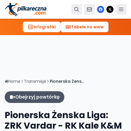
Infografiki
Tabele na www
Home
Transmisje
Pionerska Żenska Liga: ZRK Vardar - RK Kale K&M Kicewo [TRANSMISJA, LIVE]
Obejrzyj powtórkę
Pionerska Żenska Liga:
ZRK Vardar - RK Kale K&M