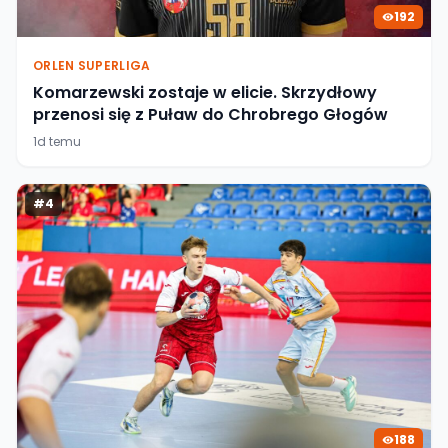
192
ORLEN SUPERLIGA
Komarzewski zostaje w elicie. Skrzydłowy
przenosi się z Puław do Chrobrego Głogów
1d temu
#
4
188