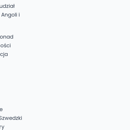
udział
Angoli i
 ponad
ości
cja
e
Szwedzki
ry