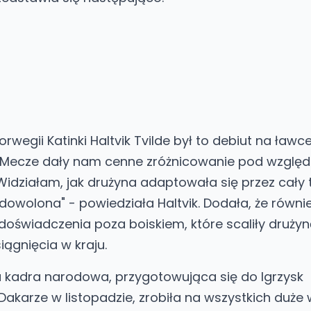
orwegii Katinki Haltvik Tvilde był to debiut na ławc
e. „Mecze dały nam cenne zróżnicowanie pod wzglę
 Widziałam, jak drużyna adaptowała się przez cały 
dowolona" - powiedziała Haltvik. Dodała, że równ
 doświadczenia poza boiskiem, które scaliły druży
ągnięcia w kraju.
kadra narodowa, przygotowująca się do Igrzysk
 Dakarze w listopadzie, zrobiła na wszystkich duże