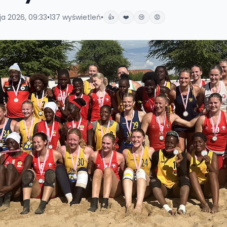
ja 2026, 09:33
•
137
wyświetleń
•
👍
❤️
😢
😡