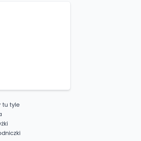
tu tyle
a
żki
odniczki