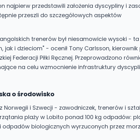
 najpierw przedstawili założenia dyscypliny i za
stępnie przeszli do szczegółowych aspektów
ngolskich trenerów był niesamowicie wysoki - ta
, jak i dzieciom" - ocenił Tony Carlsson, kierownik
iej Federacji Piłki Ręcznej. Przeprowadzono równi
ające na celu wzmocnienie infrastruktury dyscypl
oska o środowisko
z Norwegii i Szwecji - zawodniczek, trenerów i szt
rzątania plaży w Lobito ponad 100 kg odpadów: pla
 i odpadów biologicznych wyrzuconych przez morz