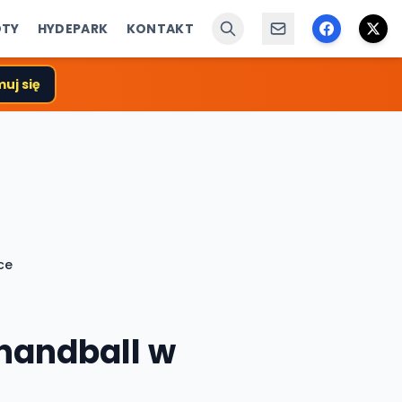
ÓTY
HYDEPARK
KONTAKT
uj się
ce
 handball w