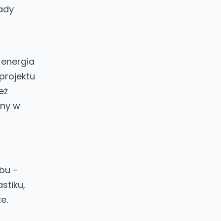
sady
 energia
 projektu
eż
iny w
abu -
stiku,
e.