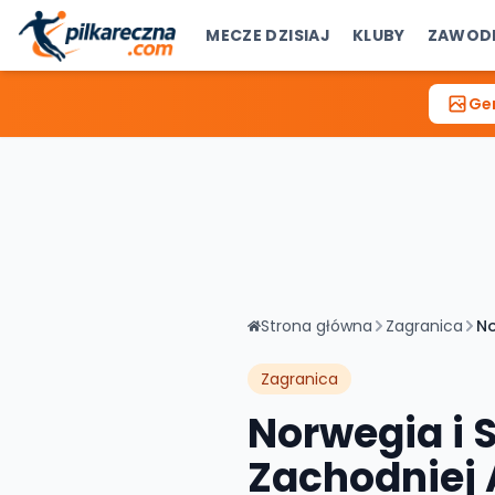
MECZE DZISIAJ
KLUBY
ZAWOD
Gen
Strona główna
Zagranica
No
Zagranica
Norwegia i 
Zachodniej 