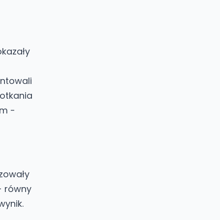
okazały
ntowali
potkania
em -
izowały
- równy
ynik.