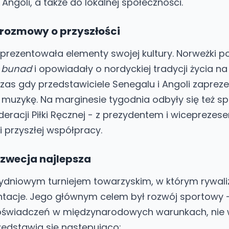
 Angoli, a także do lokalnej społeczności.
i rozmowy o przyszłości
aprezentowała elementy swojej kultury. Norweżki p
e
bunad
i opowiadały o nordyckiej tradycji życia na
as gdy przedstawiciele Senegalu i Angoli zapreze
i muzykę. Na marginesie tygodnia odbyły się też s
deracji Piłki Ręcznej - z prezydentem i wiceprezes
przyszłej współpracy.
Szwecja najlepsza
rzydniowym turniejem towarzyskim, w którym rywal
entacje. Jego głównym celem był rozwój sportowy 
oświadczeń w międzynarodowych warunkach, nie w
zedstawia się następująco: