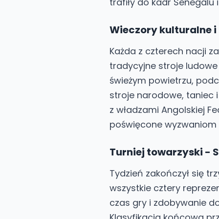
trafiły do kadr Senegalu i
Wieczory kulturalne 
Każda z czterech nacji z
tradycyjne stroje ludow
świeżym powietrzu, podcz
stroje narodowe, taniec 
z władzami Angolskiej Fe
poświęcone wyzwaniom i 
Turniej towarzyski - 
Tydzień zakończył się t
wszystkie cztery reprez
czas gry i zdobywanie d
Klasyfikacja końcowa pr