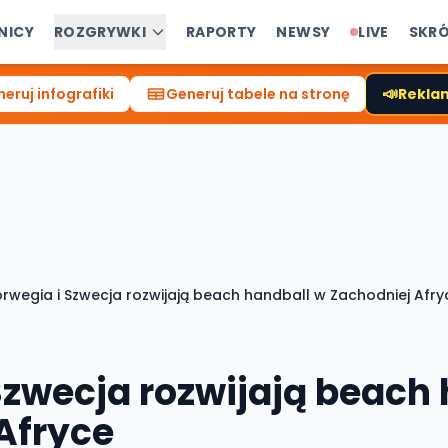
NICY
ROZGRYWKI
RAPORTY
NEWSY
LIVE
SKR
📣
eruj infografiki
Generuj tabele na stronę
Reklam
rwegia i Szwecja rozwijają beach handball w Zachodniej Afry
Szwecja rozwijają beach
Afryce