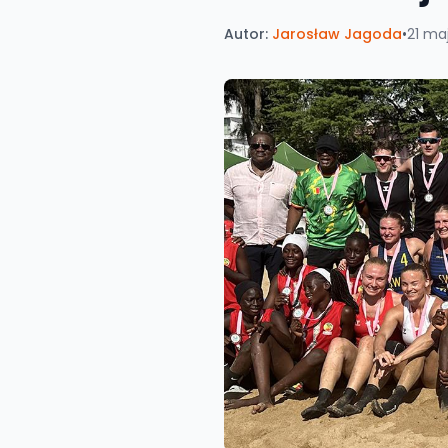
Autor:
Jarosław Jagoda
•
21 ma