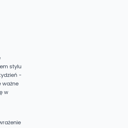
e
dem stylu
tydzień -
ie ważne
nę w
 wrażenie