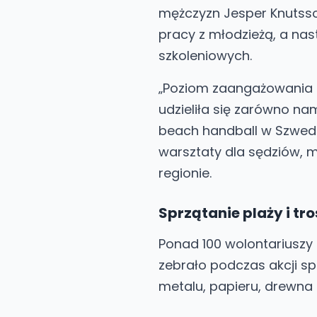
mężczyzn Jesper Knutsson
pracy z młodzieżą, a na
szkoleniowych.
„Poziom zaangażowania a
udzieliła się zarówno nam
beach handball w Szwedzk
warsztaty dla sędziów, m
regionie.
Sprzątanie plaży i tr
Ponad 100 wolontariuszy 
zebrało podczas akcji sp
metalu, papieru, drewna