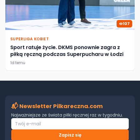
107
SUPERLIGA KOBIET
Sport ratuje życie. DKMS ponownie zagra z
piłką ręczną podczas Superpucharu w Łodzi
1d temu
📬 Newsletter Pilkareczna.com
Najważniejsze ze świata piłki ręcznej raz w tygodniu.
Zapisz się