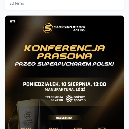
2d temu
#
3