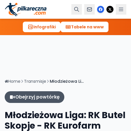
Infografiki
Tabele na www
Home
Transmisje
Młodzieżowa Liga: RK Butel Skopje - RK Eurofarm Pelister 2 [TRANSMISJA, LIVE]
Obejrzyj powtórkę
Młodzieżowa Liga: RK Butel
Skopje - RK Eurofarm