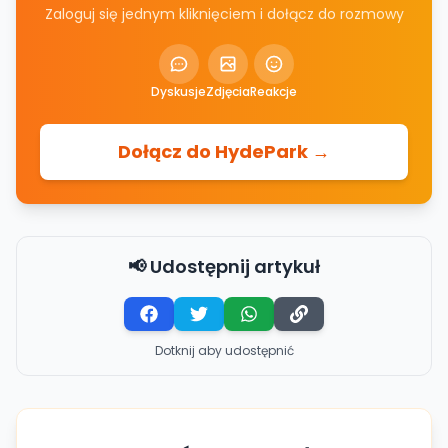
Zaloguj się jednym kliknięciem i dołącz do rozmowy
Dyskusje
Zdjęcia
Reakcje
Dołącz do HydePark →
📢 Udostępnij artykuł
Dotknij aby udostępnić