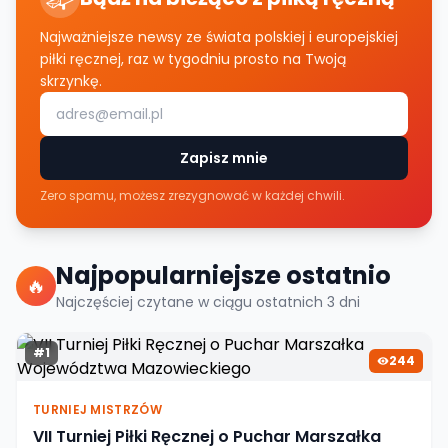
Najważniejsze newsy ze świata polskiej i europejskiej
piłki ręcznej, raz w tygodniu prosto na Twoją
skrzynkę.
Zapisz mnie
Zero spamu, możesz zrezygnować w każdej chwili.
Najpopularniejsze ostatnio
🔥
Najczęściej czytane w ciągu ostatnich
3
dni
#
1
244
TURNIEJ MISTRZÓW
VII Turniej Piłki Ręcznej o Puchar Marszałka