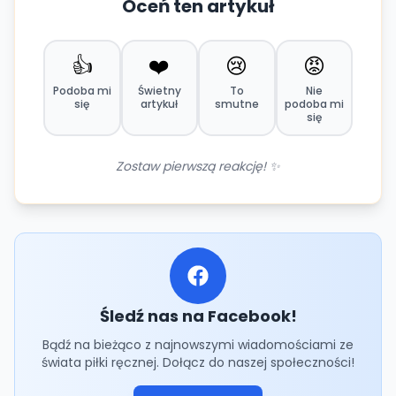
Oceń ten artykuł
👍
❤️
😢
😡
Podoba mi
Świetny
To
Nie
się
artykuł
smutne
podoba mi
się
Zostaw pierwszą reakcję! ✨
Śledź nas na Facebook!
Bądź na bieżąco z najnowszymi wiadomościami ze
świata piłki ręcznej. Dołącz do naszej społeczności!