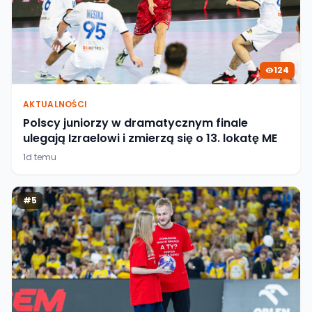
124
AKTUALNOŚCI
Polscy juniorzy w dramatycznym finale
ulegają Izraelowi i zmierzą się o 13. lokatę ME
1d temu
#
5