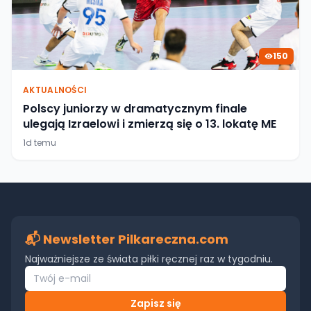
150
AKTUALNOŚCI
Polscy juniorzy w dramatycznym finale
ulegają Izraelowi i zmierzą się o 13. lokatę ME
1d temu
📬 Newsletter Pilkareczna.com
Najważniejsze ze świata piłki ręcznej raz w tygodniu.
Zapisz się