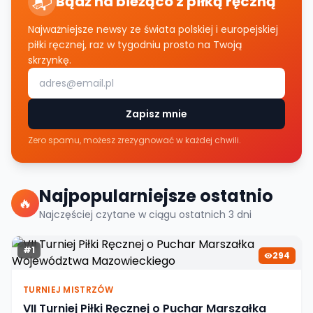
📬
Bądź na bieżąco z piłką ręczną
Najważniejsze newsy ze świata polskiej i europejskiej
piłki ręcznej, raz w tygodniu prosto na Twoją
skrzynkę.
Zapisz mnie
Zero spamu, możesz zrezygnować w każdej chwili.
Najpopularniejsze ostatnio
🔥
Najczęściej czytane w ciągu ostatnich
3
dni
#
1
294
TURNIEJ MISTRZÓW
VII Turniej Piłki Ręcznej o Puchar Marszałka