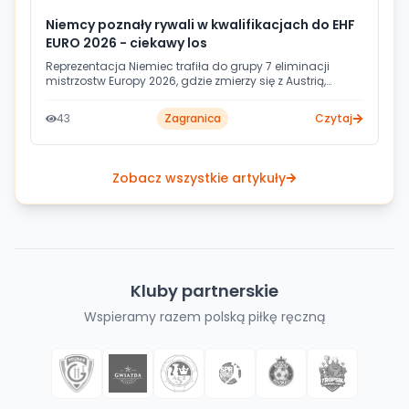
Niemcy poznały rywali w kwalifikacjach do EHF
EURO 2026 - ciekawy los
Reprezentacja Niemiec trafiła do grupy 7 eliminacji
mistrzostw Europy 2026, gdzie zmierzy się z Austrią,
Szwajcarią i Turcją. Pierwsze mecze zaplanowano na
listopad 2024 roku, a ostatnia kolejka odbędzie się 11
43
Zagranica
Czytaj
maja 2025. O awans na turniej powalczy łącznie 32
drużyny walczące o 20 wolnych miejsc.
Zobacz wszystkie artykuły
Kluby partnerskie
Wspieramy razem polską piłkę ręczną