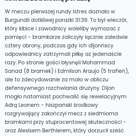
W meczu pierwszej rundy Istres doznało w
Burgundii dotkliwej porażki 31:39. To był wieczór,
który kibice i zawodnicy woleliby wymazać z
pamięci - bramkarze zaliczyły łącznie zaledwie
cztery obrony, podczas gdy ich dijonńscy
odpowiednicy zatrzymali piłkę aż jedenaście
razy. Po stronie gości błysnęli Mohammad
Sanad (8 bramek) i Edmilson Araujo (5 trafień),
ale to zdecydowanie za mało w obliczu
defensywnego rozchwiania drużyny. Dijon
mogło natomiast pochwalić się rewelacyjnym
Adrą Leonem - hiszpański środkowy
rozgrywający zakończył mecz z siedmioma
bramkami przy stuprocentowej skuteczności -
oraz Alexisem Berthierem, który dorzucił sześć