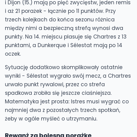
i Dijon (15.) mają po pięć zwycięstw, jeden remis
i aż 21 porażek - łącznie po 11 punktów. Przy
trzech kolejkach do końca sezonu różnica
między nimi a bezpieczną strefą wynosi dwa
punkty. Na 14. miejscu plasuje się Chartres z 13
punktami, a Dunkerque i Sélestat mają po 14
oczek.
Sytuację dodatkowo skomplikowały ostatnie
wyniki - Sélestat wygrało swój mecz, a Chartres
urwało punkt rywalowi, przez co strefa
spadkowa zrobiła się jeszcze ciaśniejsza.
Matematyka jest prosta: Istres musi wygrać co
najmniej dwa z pozostałych trzech spotkań,
żeby w ogóle myśleć o utrzymaniu.
Rewanż za bolesną porażkę