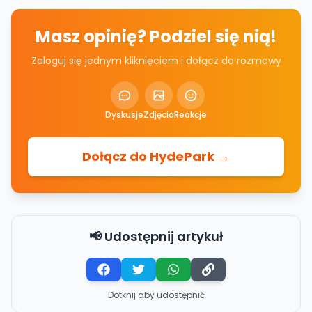
Masz opinię? Podziel się nią!
Zaloguj się jednym kliknięciem i dołącz do rozmowy
Dyskusje
Zdjęcia
Reakcje
Dołącz do HydePark →
📢 Udostępnij artykuł
Dotknij aby udostępnić