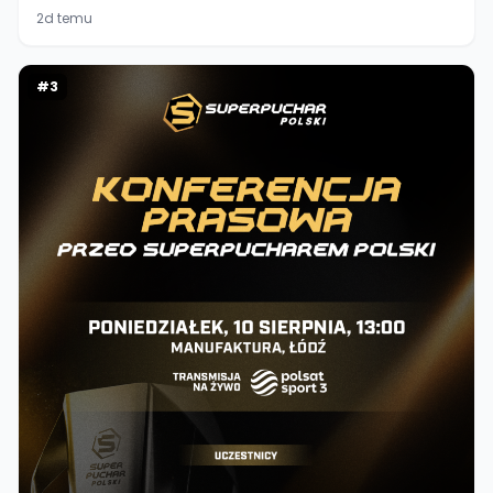
2d temu
#
3