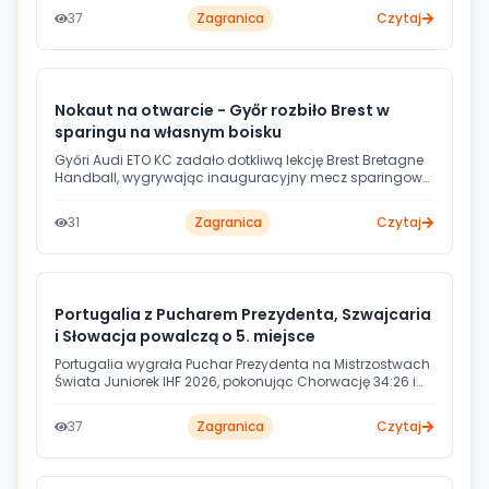
bilans w turnieju i w niedzielę zmierzą się z Niemcami o
37
Zagranica
Czytaj
tytuł mistrza Europy.
Nokaut na otwarcie - Győr rozbiło Brest w
sparingu na własnym boisku
Győri Audi ETO KC zadało dotkliwą lekcję Brest Bretagne
Handball, wygrywając inauguracyjny mecz sparingowy
aż 40:26. Spotkanie rozegrano w Audi Arénie przy blisko
2000 kibiców. Jedną z bohaterek zwycięstwa była nowa
31
Zagranica
Czytaj
zawodniczka Győru - Francuzka Sarah Bouktit.
Portugalia z Pucharem Prezydenta, Szwajcaria
i Słowacja powalczą o 5. miejsce
Portugalia wygrała Puchar Prezydenta na Mistrzostwach
Świata Juniorek IHF 2026, pokonując Chorwację 34:26 i
kończąc turniej na 17. miejscu. W niedzielę o 5. lokatę
zmierzą się Szwajcaria ze Słowacją, które pokonały
37
Zagranica
Czytaj
odpowiednio Chiny i Węgry.