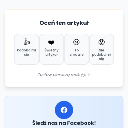
Oceń ten artykuł
👍
❤️
😢
😡
Podoba mi
Świetny
To
Nie
się
artykuł
smutne
podoba mi
się
Zostaw pierwszą reakcję! ✨
Śledź nas na Facebook!