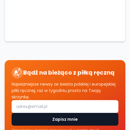
📬
Bądź na bieżąco z piłką ręczną
Najważniejsze newsy ze świata polskiej i europejskiej
piłki ręcznej, raz w tygodniu prosto na Twoją
skrzynkę.
Zapisz mnie