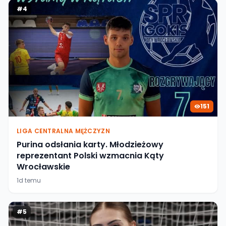
#
4
151
LIGA CENTRALNA MĘŻCZYZN
Purina odsłania karty. Młodzieżowy
reprezentant Polski wzmacnia Kąty
Wrocławskie
1d temu
#
5