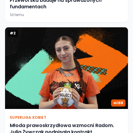
Przeworska buduje na sprawdzonych
fundamentach
1d temu
#
2
168
SUPERLIGA KOBIET
Młoda prawoskrzydłowa wzmocni Radom.
Julia Żywczak podpisała kontrakt