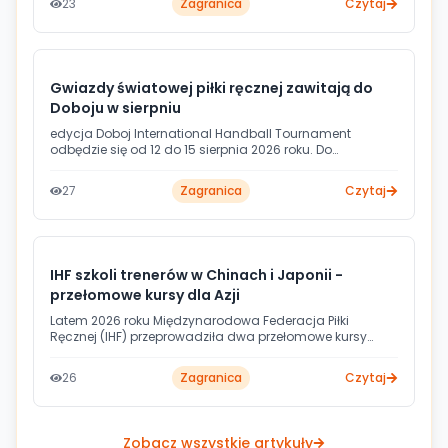
23
Zagranica
Czytaj
pucharowy z bezpośrednim wyłanianiem kolejnych
uczestników.
Gwiazdy światowej piłki ręcznej zawitają do
Doboju w sierpniu
edycja Doboj International Handball Tournament
odbędzie się od 12 do 15 sierpnia 2026 roku. Do
bośniackiego miasta przyjedzie pięć drużyn, w tym
zdobywcy EHF European League, egipski gigant i
27
Zagranica
Czytaj
reprezentacja Kataru.
IHF szkoli trenerów w Chinach i Japonii -
przełomowe kursy dla Azji
Latem 2026 roku Międzynarodowa Federacja Piłki
Ręcznej (IHF) przeprowadziła dwa przełomowe kursy
trenerskie w Azji - w Chinach i Japonii. Każdy z nich
wyznaczył nowy poziom kształcenia szkoleniowców w
26
Zagranica
Czytaj
regionie i wpisuje się w szerszą strategię rozwoju piłki
ręcznej na nowych rynkach.
Zobacz wszystkie artykuły