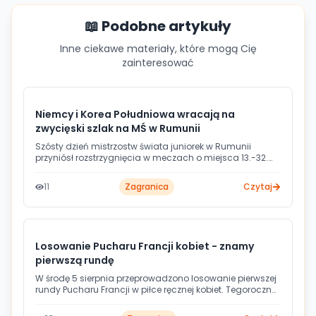
📖 Podobne artykuły
Inne ciekawe materiały, które mogą Cię
zainteresować
Niemcy i Korea Południowa wracają na
zwycięski szlak na MŚ w Rumunii
Szósty dzień mistrzostw świata juniorek w Rumunii
przyniósł rozstrzygnięcia w meczach o miejsca 13.-32.
Niemcy i Korea Południowa pewnie awansowały do
meczu o 13. miejsce, a Urugwaj odniósł pierwsze
11
Zagranica
Czytaj
zwycięstwo w turnieju.
Losowanie Pucharu Francji kobiet - znamy
pierwszą rundę
W środę 5 sierpnia przeprowadzono losowanie pierwszej
rundy Pucharu Francji w piłce ręcznej kobiet. Tegoroczna
edycja przynosi istotną zmianę formatu rozgrywek -
zamiast fazy grupowej wprowadzono system