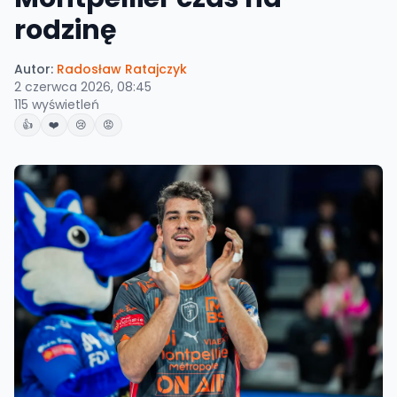
rodzinę
Autor:
Radosław Ratajczyk
2 czerwca 2026, 08:45
115
wyświetleń
👍
❤️
😢
😡