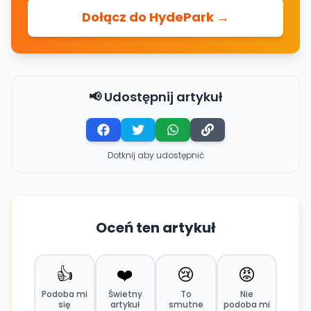
Dołącz do HydePark →
📢 Udostępnij artykuł
Dotknij aby udostępnić
Oceń ten artykuł
👍
❤️
😢
😡
Podoba mi
Świetny
To
Nie
się
artykuł
smutne
podoba mi