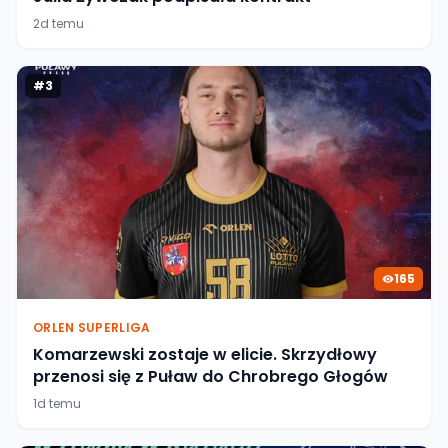
2d temu
#
3
165
ORLEN SUPERLIGA
Komarzewski zostaje w elicie. Skrzydłowy
przenosi się z Puław do Chrobrego Głogów
1d temu