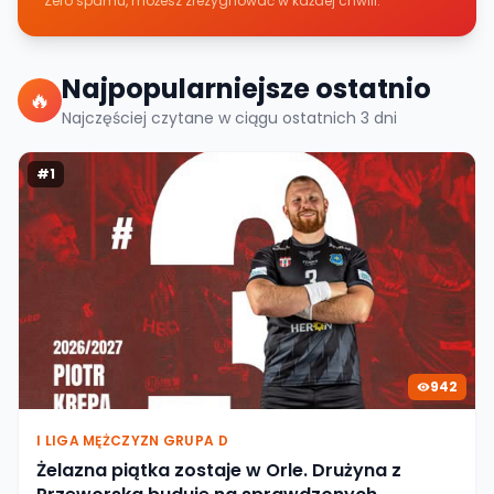
Zero spamu, możesz zrezygnować w każdej chwili.
Najpopularniejsze ostatnio
🔥
Najczęściej czytane w ciągu ostatnich
3
dni
#
1
942
I LIGA MĘŻCZYZN GRUPA D
Żelazna piątka zostaje w Orle. Drużyna z