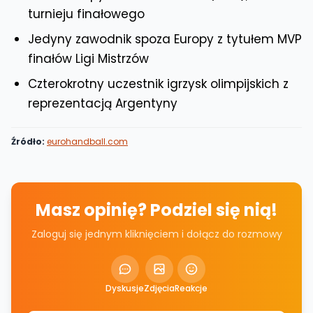
turnieju finałowego
Jedyny zawodnik spoza Europy z tytułem MVP
finałów Ligi Mistrzów
Czterokrotny uczestnik igrzysk olimpijskich z
reprezentacją Argentyny
Źródło:
eurohandball.com
Masz opinię? Podziel się nią!
Zaloguj się jednym kliknięciem i dołącz do rozmowy
Dyskusje
Zdjęcia
Reakcje