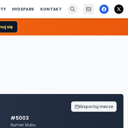
ÓTY
HYDEPARK
KONTAKT
uj się
Eksportuj mecze
#
5003
Numer klubu