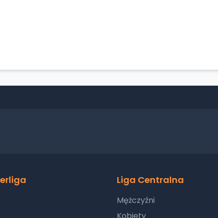
erliga
Liga Centralna
Mężczyźni
Kobiety