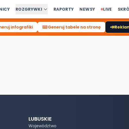
NICY
ROZGRYWKI
RAPORTY
NEWSY
LIVE
SKR
📣
eruj infografiki
Generuj tabele na stronę
Reklam
LUBUSKIE
Województwo