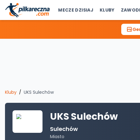
MECZE DZISIAJ
KLUBY
ZAWOD
Gen
Kluby
/
UKS Sulechów
UKS Sulechów
Sulechów
Miasto