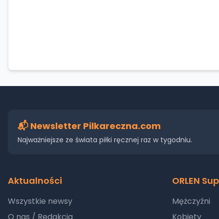
📬 Newsletter Pilkareczna.com
Najważniejsze ze świata piłki ręcznej raz w tygodniu.
Aktualności
ORLEN Sup
Wszystkie newsy
Mężczyźni
O nas / Redakcja
Kobiety