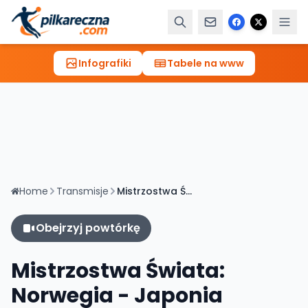
Infografiki
Tabele na www
Home
Transmisje
Mistrzostwa Świata: Norwegia - Japonia [TRANSMISJA, LIVE]
Obejrzyj powtórkę
Mistrzostwa Świata:
Norwegia - Japonia