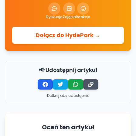
Dyskusje
Zdjęcia
Reakcje
Dołącz do HydePark →
📢 Udostępnij artykuł
Dotknij aby udostępnić
Oceń ten artykuł