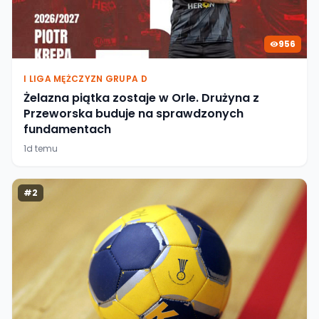
956
I LIGA MĘŻCZYZN GRUPA D
Żelazna piątka zostaje w Orle. Drużyna z
Przeworska buduje na sprawdzonych
fundamentach
1d temu
#
2