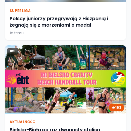
SUPERLIGA
Polscy juniorzy przegrywają z Hiszpanią i
żegnają się z marzeniami o medal
1d temu
#
5
163
AKTUALNOŚCI
Bielsko-Biała po raz dwunasty stolicą