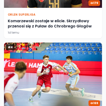
179
ORLEN SUPERLIGA
Komarzewski zostaje w elicie. Skrzydłowy
przenosi się z Puław do Chrobrego Głogów
1d temu
#
4
169