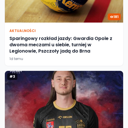
181
AKTUALNOŚCI
Sparingowy rozkład jazdy: Gwardia Opole z
dwoma meczami u siebie, turniej w
Legionowie, Pszczoły jadą do Brna
1d temu
#
3