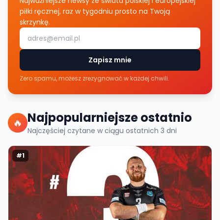
Najważniejsze newsy ze świata polskiej i europejskiej
piłki ręcznej, raz w tygodniu prosto na Twoją
skrzynkę.
Zapisz mnie
Zero spamu, możesz zrezygnować w każdej chwili.
Najpopularniejsze ostatnio
🔥
Najczęściej czytane w ciągu ostatnich
3
dni
#
1