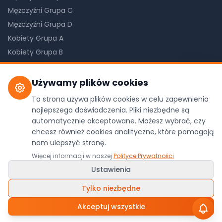
Mężczyźni Grupa C
Mężczyźni Grupa D
Kobiety Grupa A
Kobiety Grupa B
Kobiety Grupa C
Używamy plików cookies
Ta strona używa plików cookies w celu zapewnienia
©
2026
Pilkareczna.com. Wszystkie prawa
najlepszego doświadczenia. Pliki niezbędne są
zastrzeżone.
automatycznie akceptowane. Możesz wybrać, czy
chcesz również cookies analityczne, które pomagają
Dane z oficjalnego API ZPRP
nam ulepszyć stronę.
Polityka Prywatności
•
Ustawienia Cookies
Więcej informacji w naszej
Polityce Prywatności
Wykonanie:
WDesign
&
Codexo
/
Ludyga.com.pl
Ustawienia
Tylko niezbędne
Akceptuj wszystkie