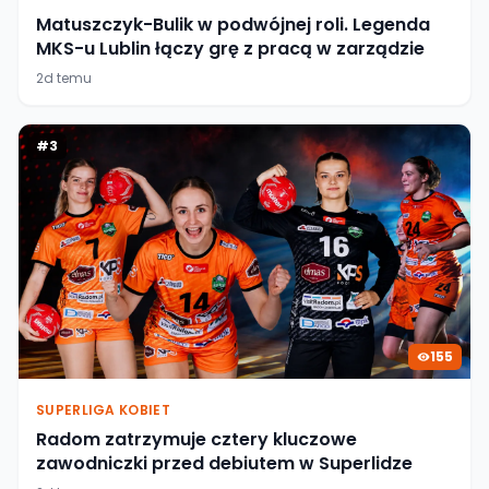
Matuszczyk-Bulik w podwójnej roli. Legenda
MKS-u Lublin łączy grę z pracą w zarządzie
2d temu
#
3
155
SUPERLIGA KOBIET
Radom zatrzymuje cztery kluczowe
zawodniczki przed debiutem w Superlidze