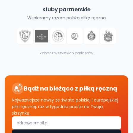
Kluby partnerskie
Wspieramy razem polską piłkę ręczną
Zobacz wszystkich partnerów
📬
Bądź na bieżąco z piłką ręczną
Najważniejsze newsy ze świata polskiej i europejskiej
piłki ręcznej, raz w tygodniu prosto na Twoją
skrzynkę.