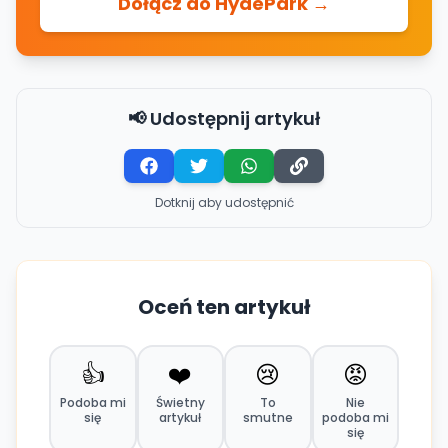
Dołącz do HydePark →
📢 Udostępnij artykuł
Dotknij aby udostępnić
Oceń ten artykuł
👍
❤️
😢
😡
Podoba mi
Świetny
To
Nie
się
artykuł
smutne
podoba mi
się