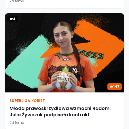
2d temu
#
4
147
SUPERLIGA KOBIET
Młoda prawoskrzydłowa wzmocni Radom.
Julia Żywczak podpisała kontrakt
2d temu