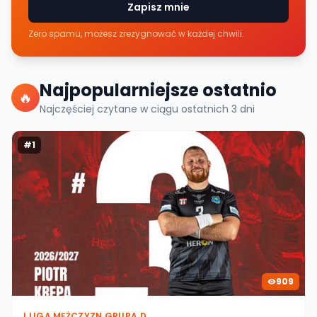
Zapisz mnie
Zero spamu, możesz zrezygnować w każdej chwili.
Najpopularniejsze ostatnio
🔥
Najczęściej czytane w ciągu ostatnich
3
dni
#
1
909
I LIGA MĘŻCZYZN GRUPA D