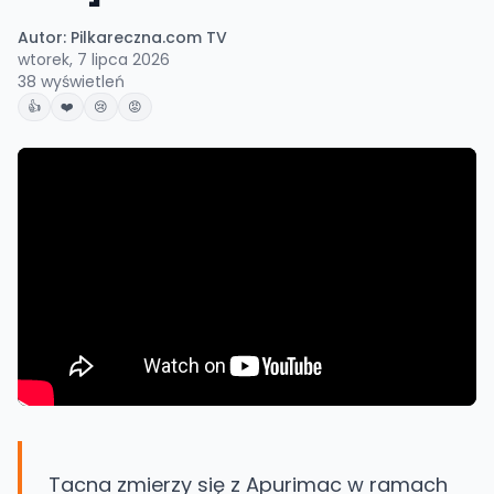
Autor:
Pilkareczna.com TV
wtorek, 7 lipca 2026
38
wyświetleń
👍
❤️
😢
😡
Tacna zmierzy się z Apurimac w ramach